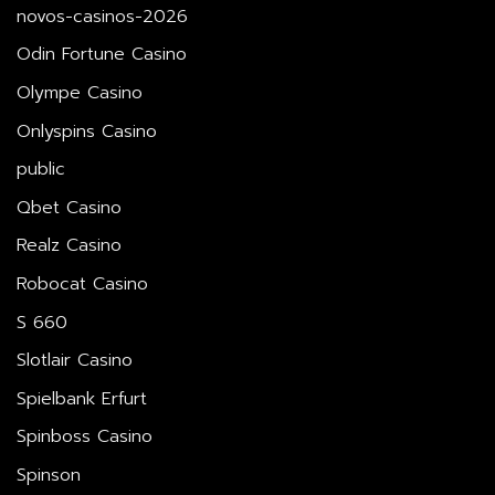
novos-casinos-2026
Odin Fortune Casino
Olympe Casino
Onlyspins Casino
public
Qbet Casino
Realz Casino
Robocat Casino
S 660
Slotlair Casino
Spielbank Erfurt
Spinboss Casino
Spinson