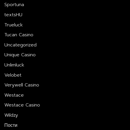
Sportuna
textsHU
Trueluck
Tucan Casino
Uncategorized
Unique Casino
Unlimluck
Velobet
Verywell Casino
Westace
Westace Casino
Wildzy
Пости