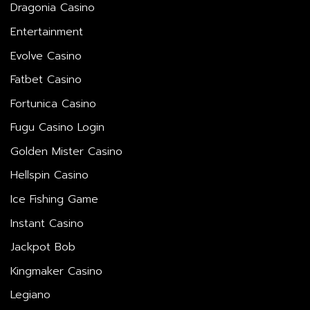
Dragonia Casino
Entertainment
Evolve Casino
Fatbet Casino
Fortunica Casino
Fugu Casino Login
Golden Mister Casino
Hellspin Casino
Ice Fishing Game
Instant Casino
Jackpot Bob
Kingmaker Casino
Legiano