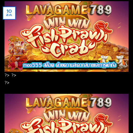
10
ส.ค.
?>
?>
?>