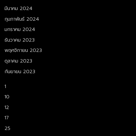
มีนาคม 2024
กุมภาพันธ์ 2024
มกราคม 2024
ธันวาคม 2023
พฤศจิกายน 2023
ตุลาคม 2023
กันยายน 2023
1
10
12
17
25