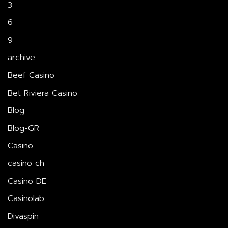
3
6
9
archive
Beef Casino
Bet Riviera Casino
Blog
Blog-GR
Casino
casino ch
Casino DE
Casinolab
Divaspin