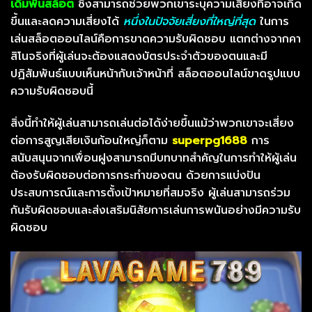
เดิมพันสล็อต
ซึ่งสามารถช่วยพวกเขาระบุความเสี่ยงที่อาจเกิด
ขึ้นและลดความเสี่ยงได้
หนึ่งในปัจจัยเสี่ยงที่ใหญ่ที่สุด
ในการ
เล่นสล็อตออนไลน์คือการขาดความรับผิดชอบ แตกต่างจากคา
สิโนจริงที่ผู้เล่นจะต้องแสดงบัตรประจำตัวของตนและมี
ปฏิสัมพันธ์แบบเห็นหน้ากับเจ้าหน้าที่ สล็อตออนไลน์ขาดรูปแบบ
ความรับผิดชอบนี้
สิ่งนี้ทำให้ผู้เล่นสามารถเล่นต่อได้ง่ายขึ้นแม้ว่าพวกเขาจะเสี่ยง
ต่อการสูญเสียเงินก้อนใหญ่ก็ตาม
superpg1688
การ
สนับสนุนจากเพื่อนฝูงสามารถมีบทบาทสำคัญในการทำให้ผู้เล่น
ต้องรับผิดชอบต่อการกระทำของตน ด้วยการแบ่งปัน
ประสบการณ์และการตั้งเป้าหมายที่สมจริง ผู้เล่นสามารถร่วม
กันรับผิดชอบและส่งเสริมนิสัยการเล่นการพนันอย่างมีความรับ
ผิดชอบ