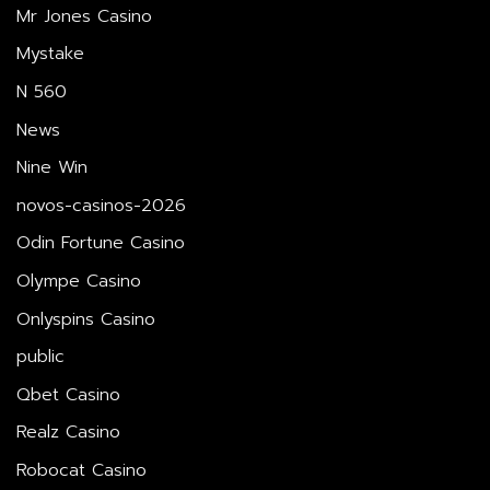
Mr Jones Casino
Mystake
N 560
News
Nine Win
novos-casinos-2026
Odin Fortune Casino
Olympe Casino
Onlyspins Casino
public
Qbet Casino
Realz Casino
Robocat Casino