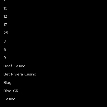
1
10
12
17
25
3
6
9
Beef Casino
Bet Riviera Casino
Blog
Blog-GR
Casino