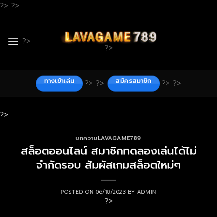
Skip
?>
?>
to
?>
content
?>
?>
?>
ทางเข้าเล่น
สมัครสมาชิก
?>
?>
?>
?>
?>
?>
?>
บทความLAVAGAME789
สล็อตออนไลน์ สมาชิกทดลองเล่นได้ไม่
จำกัดรอบ สัมผัสเกมสล็อตใหม่ๆ
POSTED ON
06/10/2023
BY
ADMIN
?>