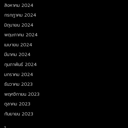
สิงหาคม 2024
กรกฎาคม 2024
มิถุนายน 2024
พฤษภาคม 2024
เมษายน 2024
มีนาคม 2024
กุมภาพันธ์ 2024
มกราคม 2024
ธันวาคม 2023
พฤศจิกายน 2023
ตุลาคม 2023
กันยายน 2023