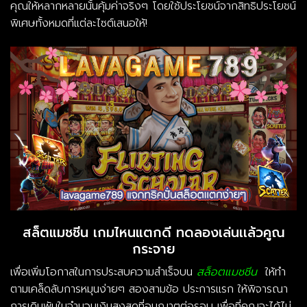
คุณให้หลากหลายนั้นคุ้มค่าจริงๆ โดยใช้ประโยชน์จากสิทธิประโยชน์
พิเศษทั้งหมดที่แต่ละไซต์เสนอให้!
สล็ตแมชชีน เกมไหนแตกดี ทดลองเล่นเเล้วคูณ
กระจาย
เพื่อเพิ่มโอกาสในการประสบความสำเร็จบน
สล็อตแมชชีน
ให้ทำ
ตามเคล็ดลับการหมุนง่ายๆ สองสามข้อ ประการแรก ให้พิจารณา
การเดิมพันในจำนวนเงินสูงสุดที่อนุญาตต่อรอบ เพื่อที่คุณจะได้ไม่