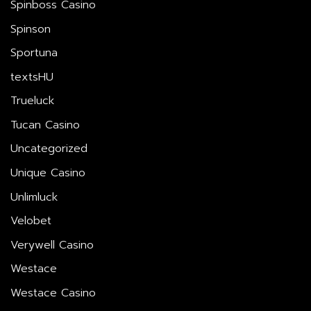
Spinboss Casino
Spinson
Sportuna
textsHU
Trueluck
Tucan Casino
Uncategorized
Unique Casino
Unlimluck
Velobet
Verywell Casino
Westace
Westace Casino