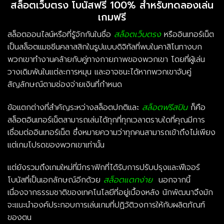
สล็อตเว็บตรง โบนัสฟรี 100% สำหรับทดลองเล่น
เกมฟรี
สล็อตออนไลน์หรือที่รู้จักกันในชื่อ
สล็อตเว็บตรง
หรืออินเทอร์เน็ต
เป็นสล็อตแมชชีนคลาสสิกในรูปแบบดิจิทัลที่พบในคาสิโนทางบก
พวกเขาทำงานคล้ายกับคู่ทางกายภาพของพวกเขา โดยที่ผู้เล่น
วางเดิมพันในแต่ละการหมุน และอาจชนะได้หากพวกเขาจับคู่
สัญลักษณ์ตามช่องจ่ายเงินที่กำหนด
ข้อแตกต่างที่สำคัญระหว่างสล็อตปกติและ
สล็อตฟรีสปิน
ก็คือ
สล็อตอินเทอร์เน็ตสามารถเล่นได้ทุกที่ทุกเวลาตราบใดที่คุณมีการ
เชื่อมต่ออินเทอร์เน็ต ซึ่งหมายความว่าทุกคนสามารถเข้าถึงไม่เพียง
แต่เกมโปรดของพวกเขาเท่านั้น
แต่ยังรวมถึงเกมใหม่ที่มีกราฟิกที่ได้รับการปรับปรุงและฟีเจอร์
โบนัสที่เป็นเอกลักษณ์อีกด้วย
สล็อตแตกง่าย
นอกจากนี้
เนื่องจากธรรมชาติของเทคโนโลยีที่อยู่เบื้องหลัง นักพัฒนาจึงมัก
จะแนะนำองค์ประกอบการเล่นเกมที่ปฏิวัติวงการให้กับผลิตภัณฑ์
ของตน